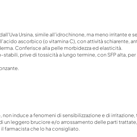
all'Uva Ursina, simile all'idrochinone, ma meno irritante e se
l'acido ascorbico (o vitamina C), con attività schiarente, anti
rma. Conferisce alla pelle morbidezza ed elasticità.
o-stabili, prive di tossicità a lungo termine, con SFP alta, pe
ronzante.
non induce a fenomeni di sensibilizzazione e di irritazione, 
i un leggero bruciore e/o arrossamento delle parti trattat
 il farmacista che lo ha consigliato.