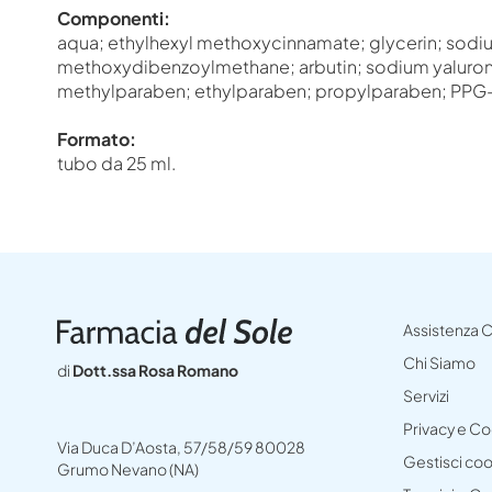
Componenti:
aqua; ethylhexyl methoxycinnamate; glycerin; sodi
methoxydibenzoylmethane; arbutin; sodium yalurona
methylparaben; ethylparaben; propylparaben; PPG-1 
Formato:
tubo da 25 ml.
Assistenza C
Chi Siamo
di
Dott.ssa Rosa Romano
Servizi
Privacy e C
Via Duca D’Aosta, 57/58/59 80028
Gestisci co
Grumo Nevano (NA)