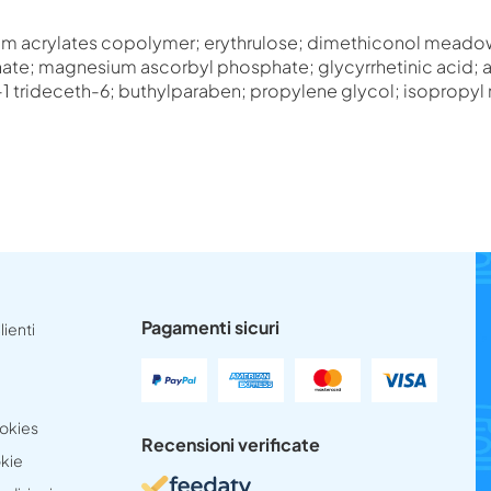
um acrylates copolymer; erythrulose; dimethiconol meadow
te; magnesium ascorbyl phosphate; glycyrrhetinic acid; 
trideceth-6; buthylparaben; propylene glycol; isopropyl 
Pagamenti sicuri
lienti
ookies
Recensioni verificate
okie