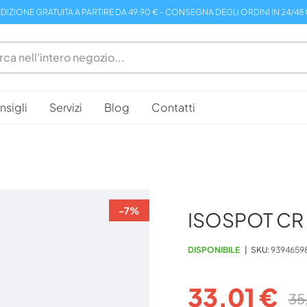
DIZIONE GRATUITA A PARTIRE DA 49.90 € - CONSEGNA DEGLI ORDINI IN 24/48
sigli
Servizi
Blog
Contatti
-7%
ISOSPOT CR
DISPONIBILE
SKU
9394659
33,01 €
35