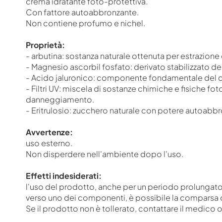
crema idratante foto-protettiva.
Con fattore autoabbronzante.
Non contiene profumo e nichel.
Proprietà:
- arbutina: sostanza naturale ottenuta per estrazione d
- Magnesio ascorbil fosfato: derivato stabilizzato del
- Acido jaluronico: componente fondamentale del de
- Filtri UV: miscela di sostanze chimiche e fisiche fot
danneggiamento.
- Eritrulosio: zucchero naturale con potere autoabb
Avvertenze:
uso esterno.
Non disperdere nell'ambiente dopo l'uso.
Effetti indesiderati:
l'uso del prodotto, anche per un periodo prolungato, 
verso uno dei componenti, è possibile la comparsa d
Se il prodotto non è tollerato, contattare il medico o