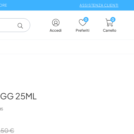
 ORE
ASSISTENZA CLIENTI
0
0
Carrello
Accedi
Preferiti
 GG 25ML
85
,50 €