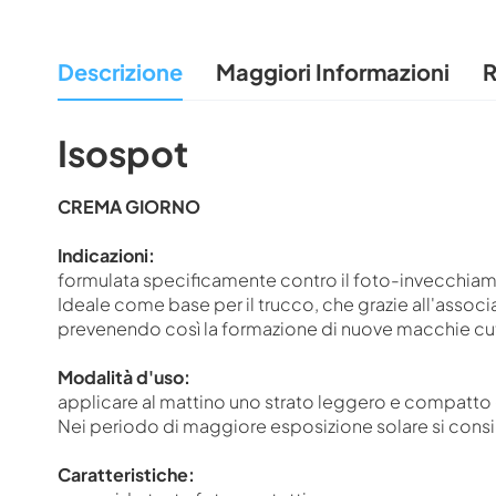
all'inizio
della
Descrizione
Maggiori Informazioni
R
galleria
di
immagini
Isospot
CREMA GIORNO
Indicazioni:
formulata specificamente contro il foto-invecchiame
Ideale come base per il trucco, che grazie all'assoc
prevenendo così la formazione di nuove macchie cu
Modalità d'uso:
applicare al mattino uno strato leggero e compatto
Nei periodo di maggiore esposizione solare si consigli
Caratteristiche: