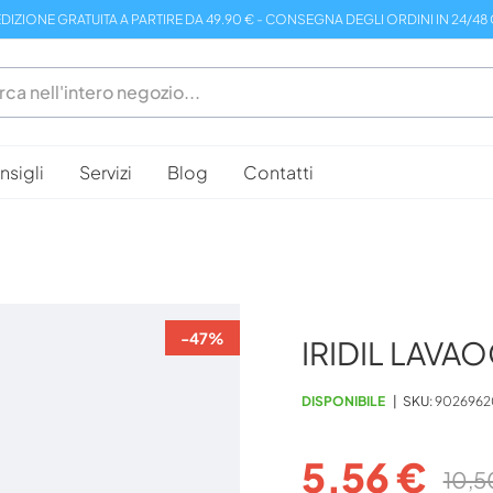
DIZIONE GRATUITA A PARTIRE DA 49.90 € - CONSEGNA DEGLI ORDINI IN 24/48
sigli
Servizi
Blog
Contatti
-47%
IRIDIL LAVA
DISPONIBILE
SKU
9026962
5,56 €
10,5