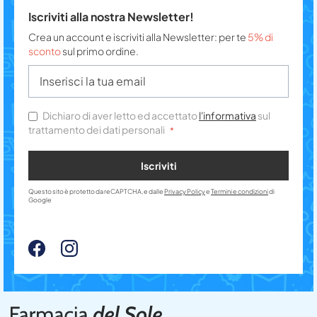
Iscriviti alla nostra Newsletter!
Crea un account e iscriviti alla Newsletter: per te
5% di
sconto
sul primo ordine.
Dichiaro di aver letto ed accettato
l'informativa
sul
trattamento dei dati personali
Iscriviti
Questo sito è protetto da reCAPTCHA, e dalle
Privacy Policy
e
Termini e condizioni
di
Google