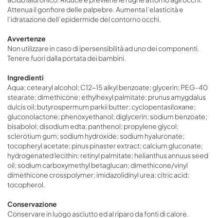
Attenua il gonfiore delle palpebre. Aumenta l’elasticità e
l’idratazione dell’epidermide del contorno occhi.
Avvertenze
Non utilizzare in caso di ipersensibilità ad uno dei componenti.
Tenere fuori dalla portata dei bambini.
Ingredienti
Aqua; cetearyl alcohol; C12-15 alkyl benzoate; glycerin; PEG-40
stearate; dimethicone; ethylhexyl palmitate; prunus amygdalus
dulcis oil; butyrospermum parkii butter; cyclopentasiloxane;
gluconolactone; phenoxyethanol; diglycerin; sodium benzoate;
bisabolol; disodium edta; panthenol; propylene glycol;
sclerotium gum; sodium hydroxide; sodium hyaluronate;
tocopheryl acetate; pinus pinaster extract; calcium gluconate;
hydrogenated lecithin; retinyl palmitate; helianthus annuus seed
oil; sodium carboxymethyl betaglucan; dimethicone/vinyl
dimethicone crosspolymer; imidazolidinyl urea; citric acid;
tocopherol.
Conservazione
Conservare in luogo asciutto ed al riparo da fonti di calore.