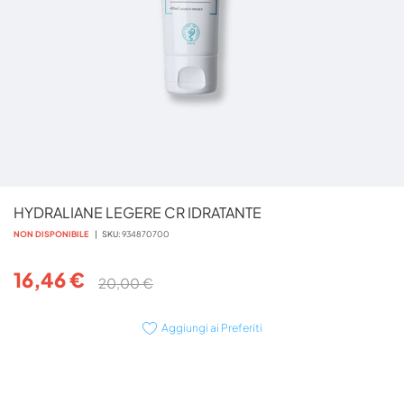
Vai
HYDRALIANE LEGERE CR IDRATANTE
all'inizio
della
NON DISPONIBILE
SKU
934870700
galleria
di
16,46 €
20,00 €
immagini
Aggiungi ai Preferiti