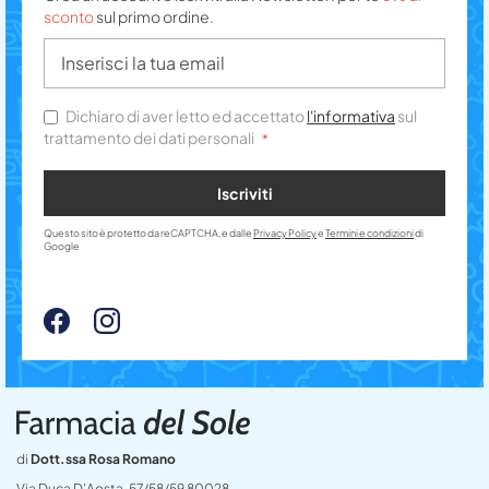
sconto
sul primo ordine.
Dichiaro di aver letto ed accettato
l'informativa
sul
trattamento dei dati personali
Iscriviti
Questo sito è protetto da reCAPTCHA, e dalle
Privacy Policy
e
Termini e condizioni
di
Google
di
Dott.ssa Rosa Romano
Via Duca D’Aosta, 57/58/59 80028