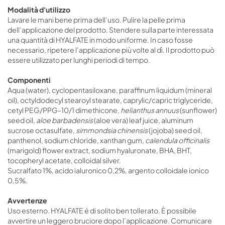
Modalità d'utilizzo
Lavare le mani bene prima dell’uso. Pulire la pelle prima
dell’applicazione del prodotto. Stendere sulla parte interessata
una quantità di HYALFATE in modo uniforme. In caso fosse
necessario, ripetere l’applicazione più volte al dì. Il prodotto può
essere utilizzato per lunghi periodi di tempo.
Componenti
Aqua (water), cyclopentasiloxane, paraffinum liquidum (mineral
oil), octyldodecyl stearoyl stearate, caprylic/capric triglyceride,
cetyl PEG/PPG-10/1 dimethicone,
helianthus annuus
(sunflower)
seed oil,
aloe barbadensis
(aloe vera) leaf juice, aluminum
sucrose octasulfate,
simmondsia chinensis
(jojoba) seed oil,
panthenol, sodium chloride, xanthan gum,
calendula officinalis
(marigold) flower extract, sodium hyaluronate, BHA, BHT,
tocopheryl acetate, colloidal silver.
Sucralfato 1%, acido ialuronico 0,2%, argento colloidale ionico
0,5%.
Avvertenze
Uso esterno. HYALFATE é di solito ben tollerato. È possibile
avvertire un leggero bruciore dopo l’applicazione. Comunicare