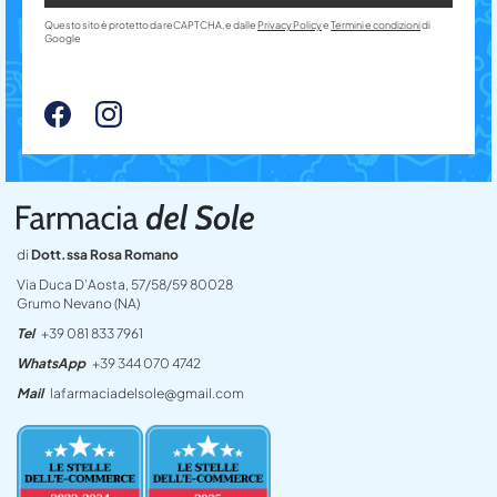
Questo sito è protetto da reCAPTCHA, e dalle
Privacy Policy
e
Termini e condizioni
di
Google
di
Dott.ssa Rosa Romano
Via Duca D’Aosta, 57/58/59 80028
Grumo Nevano (NA)
Tel
+39 081 833 7961
WhatsApp
+39 344 070 4742
Mail
lafarmaciadelsole@gmail.com