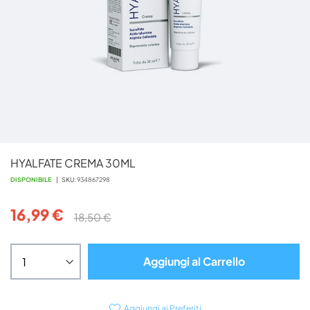
Vai
HYALFATE CREMA 30ML
all'inizio
della
DISPONIBILE
SKU
934867298
galleria
di
16,99 €
18,50 €
immagini
Aggiungi al Carrello
Aggiungi ai Preferiti