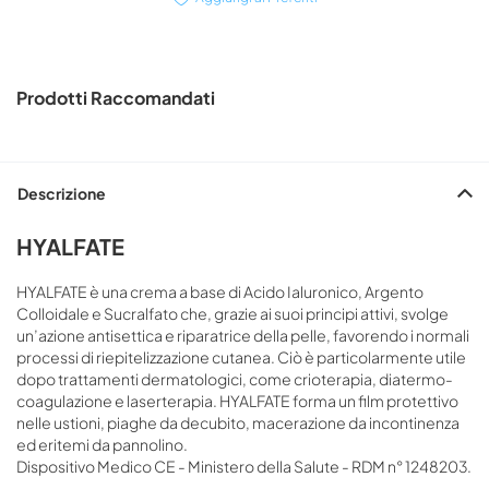
Prodotti Raccomandati
Descrizione
HYALFATE
HYALFATE è una crema a base di Acido Ialuronico, Argento
Colloidale e Sucralfato che, grazie ai suoi principi attivi, svolge
un’azione antisettica e riparatrice della pelle, favorendo i normali
processi di riepitelizzazione cutanea. Ciò è particolarmente utile
dopo trattamenti dermatologici, come crioterapia, diatermo-
coagulazione e laserterapia. HYALFATE forma un film protettivo
nelle ustioni, piaghe da decubito, macerazione da incontinenza
ed eritemi da pannolino.
Dispositivo Medico CE - Ministero della Salute - RDM n° 1248203.