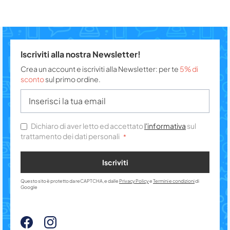
Iscriviti alla nostra Newsletter!
Crea un account e iscriviti alla Newsletter: per te
5% di
sconto
sul primo ordine.
Dichiaro di aver letto ed accettato
l'informativa
sul
trattamento dei dati personali
Iscriviti
Questo sito è protetto da reCAPTCHA, e dalle
Privacy Policy
e
Termini e condizioni
di
Google