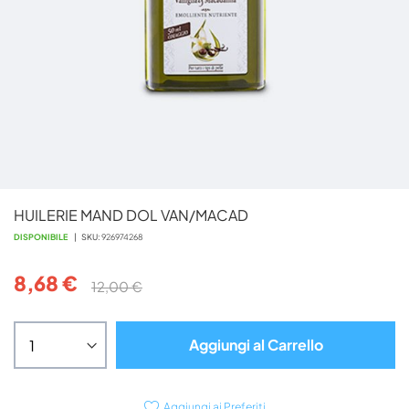
Vai
HUILERIE MAND DOL VAN/MACAD
all'inizio
della
DISPONIBILE
SKU
926974268
galleria
di
8,68 €
12,00 €
immagini
Aggiungi al Carrello
Aggiungi ai Preferiti