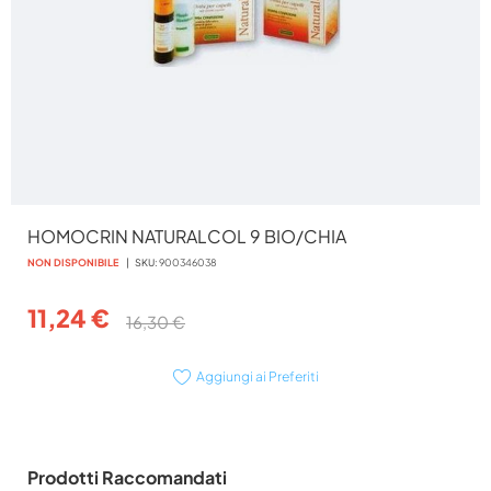
Vai
HOMOCRIN NATURALCOL 9 BIO/CHIA
all'inizio
della
NON DISPONIBILE
SKU
900346038
galleria
di
11,24 €
16,30 €
immagini
Aggiungi ai Preferiti
Prodotti Raccomandati