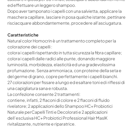
ed effettuare un leggero shampoo.
Dopo aver tamponato i capelli con una salvietta, applicare la
maschera capillare, lasciare in posa qualche istante, pettinare
risciacquare abbondantemente, procedere all'asciugatura.
Caratteristiche
Natural color Homocrin è un trattamento completo per la
colorazione dei capelli :
colora i capelli rispettando in tutta sicurezza la fibra capillare;
colora i capelli dalle radici alle punte, donando maggiore
luminosità, morbidezza, elasticità ed una gradevolissima
profumazione. Senza ammoniaca, con proteine della seta e
del germe di grano, copre perfettamente i capelli bianchi.
27 colorazioni per fissare a lungo ed esaltare toni ed i riflessi di
una capigliatura sana e robusta.
La confezione consente 2 trattamenti:
contiene, infatti, 2 flaconi di colore e 2 flaconi di fluido
rivelatore; 2 applicazioni dello Shampoo HC+ Probiotici
Naturale perCapelli Tinti e Decolorati e 2 applicazioni
dell’esclusiva HC+ Probiotici Professional Hair MaslK
rivitalizzante, nutriente e riparatrice.