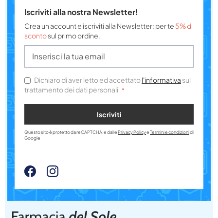
Iscriviti alla nostra Newsletter!
Crea un account e iscriviti alla Newsletter: per te
5% di
sconto
sul primo ordine.
Dichiaro di aver letto ed accettato
l'informativa
sul
trattamento dei dati personali
Iscriviti
Questo sito è protetto da reCAPTCHA, e dalle
Privacy Policy
e
Termini e condizioni
di
Google