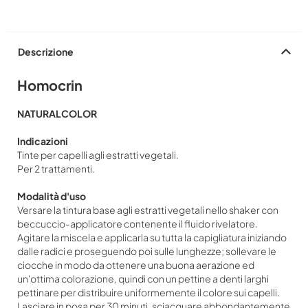
Descrizione
Homocrin
NATURALCOLOR
Indicazioni
Tinte per capelli agli estratti vegetali.
Per 2 trattamenti.
Modalità d'uso
Versare la tintura base agli estratti vegetali nello shaker con
beccuccio-applicatore contenente il fluido rivelatore.
Agitare la miscela e applicarla su tutta la capigliatura iniziando
dalle radici e proseguendo poi sulle lunghezze; sollevare le
ciocche in modo da ottenere una buona aerazione ed
un'ottima colorazione, quindi con un pettine a denti larghi
pettinare per distribuire uniformemente il colore sui capelli.
Lasciare in posa per 30 minuti, sciacquare abbondantemente