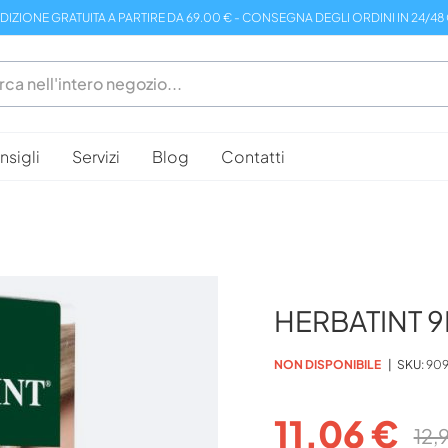
DIZIONE GRATUITA A PARTIRE DA 69.00 € - CONSEGNA DEGLI ORDINI IN 24/48
sigli
Servizi
Blog
Contatti
HERBATINT 9
NON DISPONIBILE
SKU
909
11,06 €
12,