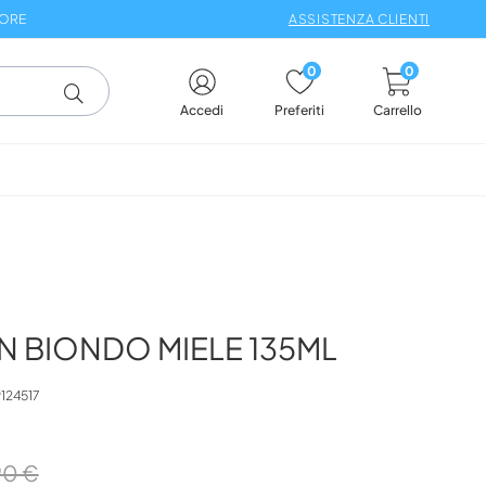
 ORE
ASSISTENZA CLIENTI
0
0
Carrello
Accedi
Preferiti
N BIONDO MIELE 135ML
124517
90 €