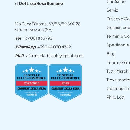
Chi Siamo
di
Dott.ssa Rosa Romano
Servizi
Privacy e C
Via Duca D’Aosta, 57/58/59 80028
Gestisci co
Grumo Nevano (NA)
Termini e Co
Tel
+39 081 833 7961
Spedizioni 
WhatsApp
+39 344 070 4742
Blog
Mail
lafarmaciadelsole@gmail.com
Informazioni
Tutti i Marchi
Trova prodo
Contributi e
Ritiro Lotti