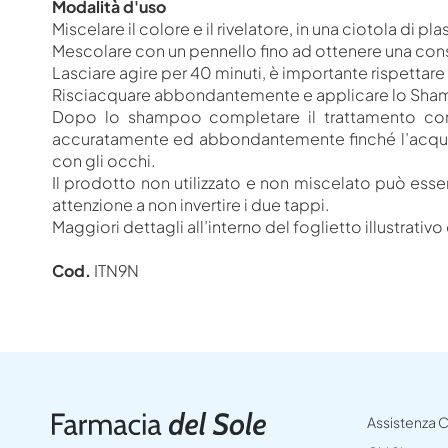
Modalità d'uso
Miscelare il colore e il rivelatore, in una ciotola di p
Mescolare con un pennello fino ad ottenere una consist
Lasciare agire per 40 minuti, è importante rispetta
Risciacquare abbondantemente e applicare lo Shamp
Dopo lo shampoo completare il trattamento con l
accuratamente ed abbondantemente finché l’acqua n
con gli occhi.
Il prodotto non utilizzato e non miscelato può esse
attenzione a non invertire i due tappi.
Maggiori dettagli all’interno del foglietto illustrativ
Cod.
ITN9N
Assistenza C