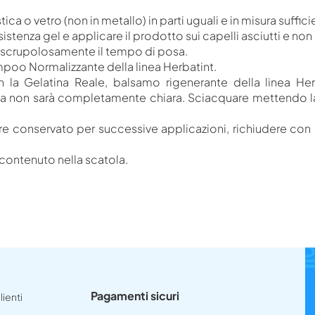
lastica o vetro (non in metallo) in parti uguali e in misura suf
enza gel e applicare il prodotto sui capelli asciutti e non la
re scrupolosamente il tempo di posa.
oo Normalizzante della linea Herbatint.
a Gelatina Reale, balsamo rigenerante della linea Herba
on sarà completamente chiara. Sciacquare mettendo la te
re conservato per successive applicazioni, richiudere con c
o contenuto nella scatola.
Pagamenti sicuri
lienti