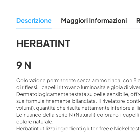
all'inizio
della
Descrizione
Maggiori Informazioni
R
galleria
di
immagini
HERBATINT
9 N
Colorazione permanente senza ammoniaca, con 8 estrat
di riflessi. I capelli ritrovano luminosità e gioia di viv
Dermatologicamente testata su pelle sensibile, offre 
sua formula finemente bilanciata. Il rivelatore co
volumi), quantità che risulta nettamente inferiore a
Le nuance della serie N (Naturali) colorano i capell
colore naturale.
Herbatint utilizza ingredienti gluten free e Nickel tes