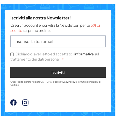
Iscriviti alla nostra Newsletter!
Crea un account e iscriviti alla Newsletter: per te
5% di
sconto
sul primo ordine.
Dichiaro di aver letto ed accettato
l'informativa
sul
trattamento dei dati personali
Iscriviti
Questo sito è protetto da reCAPTCHA, e dalle
Privacy Policy
e
Termini e condizioni
di
Google