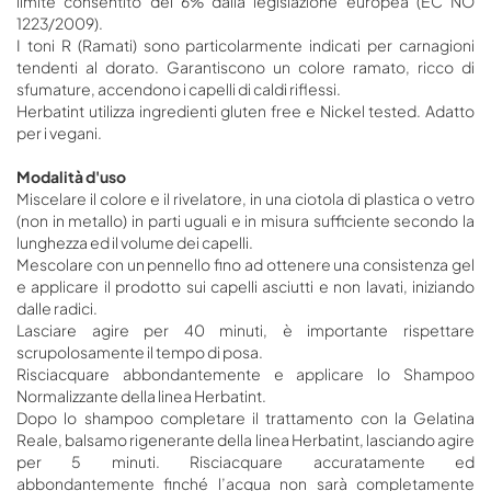
limite consentito del 6% dalla legislazione europea (EC NO
1223/2009).
I toni R (Ramati) sono particolarmente indicati per carnagioni
tendenti al dorato. Garantiscono un colore ramato, ricco di
sfumature, accendono i capelli di caldi riflessi.
Herbatint utilizza ingredienti gluten free e Nickel tested. Adatto
per i vegani.
Modalità d'uso
Miscelare il colore e il rivelatore, in una ciotola di plastica o vetro
(non in metallo) in parti uguali e in misura sufficiente secondo la
lunghezza ed il volume dei capelli.
Mescolare con un pennello fino ad ottenere una consistenza gel
e applicare il prodotto sui capelli asciutti e non lavati, iniziando
dalle radici.
Lasciare agire per 40 minuti, è importante rispettare
scrupolosamente il tempo di posa.
Risciacquare abbondantemente e applicare lo Shampoo
Normalizzante della linea Herbatint.
Dopo lo shampoo completare il trattamento con la Gelatina
Reale, balsamo rigenerante della linea Herbatint, lasciando agire
per 5 minuti. Risciacquare accuratamente ed
abbondantemente finché l’acqua non sarà completamente