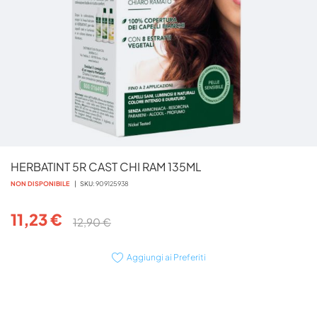
Vai
HERBATINT 5R CAST CHI RAM 135ML
all'inizio
della
NON DISPONIBILE
SKU
909125938
galleria
di
11,23 €
12,90 €
immagini
Aggiungi ai Preferiti