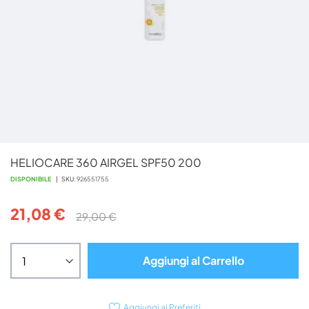
Vai
HELIOCARE 360 AIRGEL SPF50 200
all'inizio
della
DISPONIBILE
SKU
926551755
galleria
di
21,08 €
29,00 €
immagini
Aggiungi al Carrello
Aggiungi ai Preferiti