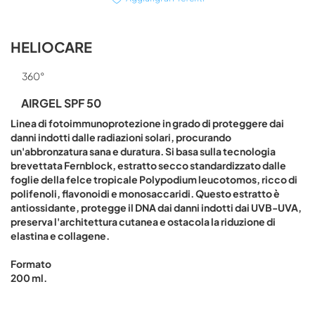
HELIOCARE
360°
AIRGEL SPF 50
Linea di fotoimmunoprotezione in grado di proteggere dai
danni indotti dalle radiazioni solari, procurando
un'abbronzatura sana e duratura. Si basa sulla tecnologia
brevettata Fernblock, estratto secco standardizzato dalle
foglie della felce tropicale Polypodium leucotomos, ricco di
polifenoli, flavonoidi e monosaccaridi. Questo estratto è
antiossidante, protegge il DNA dai danni indotti dai UVB-UVA,
preserva l'architettura cutanea e ostacola la riduzione di
elastina e collagene.
Formato
200 ml.