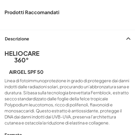
Prodotti Raccomandati
Descrizione
HELIOCARE
360°
AIRGEL SPF 50
Linea di fotoimmunoprotezione in grado di proteggere dai danni
indotti dalle radiazioni solari, procurando un'abbronzatura sana e
duratura. Si basa sulla tecnologia brevettata Fernblock, estratto
secco standardizzato dalle foglie della felce tropicale
Polypodium leucotomos, ricco di polifenoli, flavonoidi e
monosaccaridi. Questo estratto è antiossidante, protegge il
DNA dai danni indotti dai UVB-UVA, preserva l'architettura
cutanea e ostacola la riduzione di elastina e collagene.
Formato