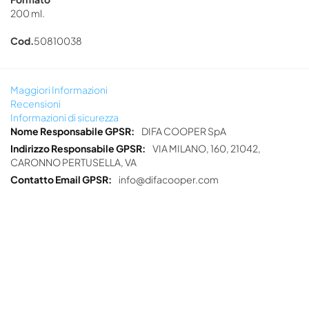
200 ml.
Cod.
50810038
Maggiori Informazioni
Recensioni
Informazioni di sicurezza
Informazioni
DIFA COOPER SpA
di
VIA MILANO, 160, 21042,
sicurezza
CARONNO PERTUSELLA, VA
info@difacooper.com