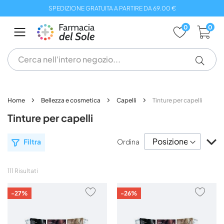
Salta
SPEDIZIONE GRATUITA A PARTIRE DA 69.00 €
al
contenuto
0
0
Home
Bellezza e cosmetica
Capelli
Tinture per capelli
Tinture per capelli
Im
Filtra
Ordina
la
di
de
111
Risultati
AGGIUNGI
AGG
-27%
-26%
AI
AI