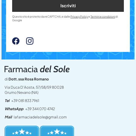
Iscriviti
Questo sito è protetto da reCAPTCHA, e dalle
Privacy Policy
e
Termini e condizioni
di
Google
di
Dott.ssa Rosa Romano
Via Duca D’Aosta, 57/58/59 80028
Grumo Nevano (NA)
Tel
+39 081 833 7961
WhatsApp
+39 344 070 4742
Mail
lafarmaciadelsole@gmail.com