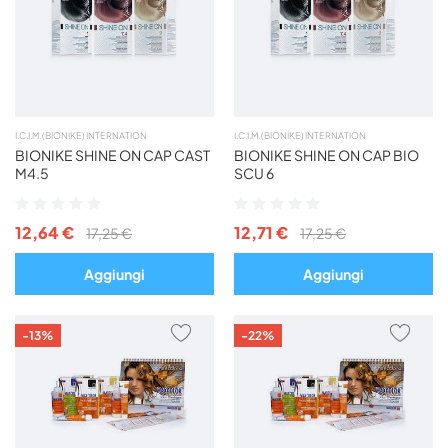
PREFERITI
PREF
I.C.I.M. (BIONIKE) INTERNATION
I.C.I.M. (BIONIKE) INTERNATION
BIONIKE SHINE ON CAP CAST
BIONIKE SHINE ON CAP BIO
M4.5
SCU 6
Valutazione:
Valutazione:
0%
0%
12,64 €
12,71 €
17,25 €
17,25 €
Aggiungi
Aggiungi
AGGIUNGI
AGG
-13%
-22%
AI
AI
PREFERITI
PREF