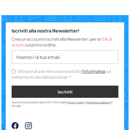
Iscriviti alla nostra Newsletter!
Crea un account e iscriviti alla Newsletter: per te
5% di
sconto
sul primo ordine.
Dichiaro di aver letto ed accettato
l'informativa
sul
trattamento dei dati personali
Iscriviti
Questo sito è protetto da reCAPTCHA, e dalle
Privacy Policy
e
Termini e condizioni
di
Google