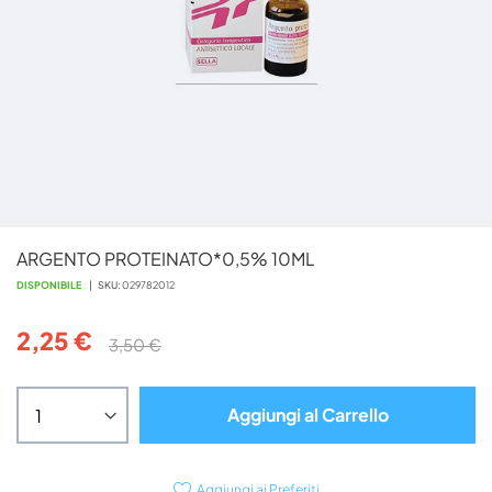
Vai
ARGENTO PROTEINATO*0,5% 10ML
all'inizio
della
DISPONIBILE
SKU
029782012
galleria
di
2,25 €
3,50 €
immagini
Aggiungi al Carrello
Aggiungi ai Preferiti