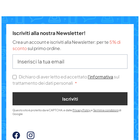
Iscriviti alla nostra Newsletter!
Crea un account e iscriviti alla Newsletter: per te
5% di
sconto
sul primo ordine.
Dichiaro di aver letto ed accettato
l'informativa
sul
trattamento dei dati personali
Iscriviti
Questo sito è protetto da reCAPTCHA, e dalle
Privacy Policy
e
Termini e condizioni
di
Google