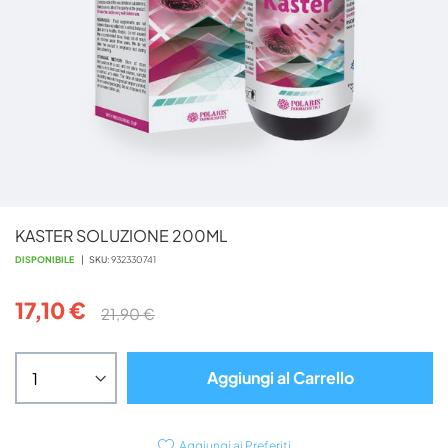
Vai
KASTER SOLUZIONE 200ML
all'inizio
della
DISPONIBILE
SKU
932330741
galleria
di
17,10 €
21,90 €
immagini
Aggiungi al Carrello
Aggiungi ai Preferiti