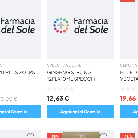
AI
AI
PREFERITI
PREFERITI
Srl
SPECCHIASOL SRL
CEMON S
IT PLUS 24CPS
GINSENG STRONG
BLUE T
12FLX10ML SPECCH
VEGETA
Valutazione:
Valutazio
0%
0%
12,63 €
19,66
20,00 €
gi al Carrello
Aggiungi al Carrello
Ag
AGGIUNGI
AGGIUNGI
-35%
-28%