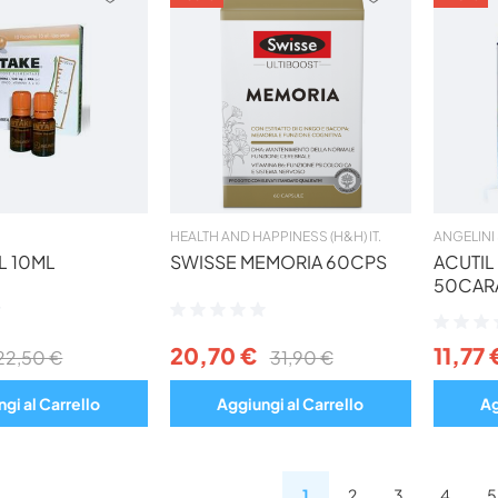
AI
AI
PREFERITI
PREFERITI
HEALTH AND HAPPINESS (H&H) IT.
ANGELINI
L 10ML
SWISSE MEMORIA 60CPS
ACUTI
50CAR
Valutazione:
Valutazio
0%
0%
20,70 €
11,77 
22,50 €
31,90 €
gi al Carrello
Aggiungi al Carrello
Ag
1
2
3
4
5