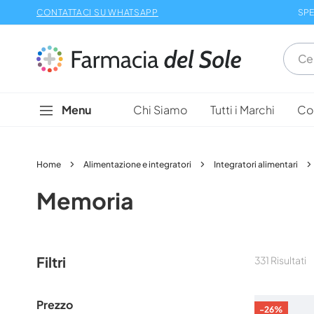
Salta
CONTATTACI SU WHATSAPP
SPE
al
contenuto
Menu
Chi Siamo
Tutti i Marchi
Con
Home
Alimentazione e integratori
Integratori alimentari
Memoria
Filtri
331
Risultati
Prezzo
-26%