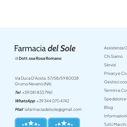
Assistenza C
Chi Siamo
di
Dott.ssa Rosa Romano
Servizi
Privacy e C
Via Duca D’Aosta, 57/58/59 80028
Gestisci co
Grumo Nevano (NA)
Termini e Co
Tel
+39 081 833 7961
Spedizioni 
WhatsApp
+39 344 070 4742
Blog
Mail
lafarmaciadelsole@gmail.com
Informazioni
Tutti i Marchi