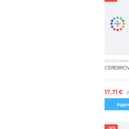
SO.SE.PHARM 
CEREBROV
Valutazione:
0%
17,71 €
Aggiun
-16%