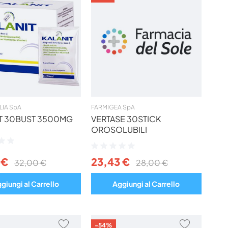
AI
AI
PREFERITI
PREFERIT
ALIA SpA
FARMIGEA SpA
T 30BUST 3500MG
VERTASE 30STICK
OROSOLUBILI
ne:
Valutazione:
0%
 €
23,43 €
32,00 €
28,00 €
giungi al Carrello
Aggiungi al Carrello
AGGIUNGI
AGGIUNG
-54%