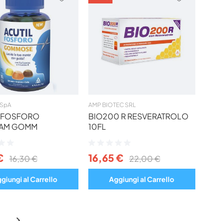
AI
AI
PREFERITI
PREFERIT
 SpA
AMP BIOTEC SRL
L FOSFORO
BIO200 R RESVERATROLO
AM GOMM
10FL
ne:
Valutazione:
0%
€
16,65 €
16,30 €
22,00 €
giungi al Carrello
Aggiungi al Carrello