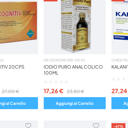
AI
AI
PREFERITI
PREFERITI
Srl
DR.GIORGINI SER-VIS Srl
CHIESI IT
TIV 20CPS
IODIO PURO ANALCOLICO
KALANI
100ML
Valutazio
Valutazione:
0%
0%
17,26 €
27,24
27,00 €
23,80 €
gi al Carrello
Aggiungi al Carrello
Ag
AGGIUNGI
AGGIUNGI
-47%