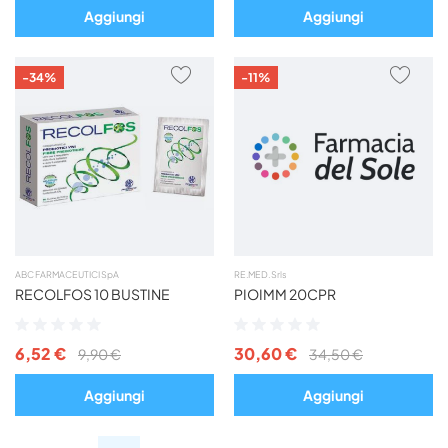
Aggiungi
Aggiungi
AGGIUNGI
AGG
-34%
-11%
AI
AI
PREFERITI
PREF
ABC FARMACEUTICI SpA
RE.MED. Srls
RECOLFOS 10 BUSTINE
PIOIMM 20CPR
Valutazione:
Valutazione:
0%
0%
6,52 €
30,60 €
9,90 €
34,50 €
Aggiungi
Aggiungi