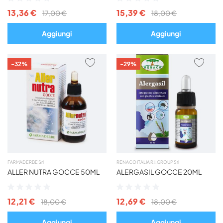
0%
0%
13,36 €
15,39 €
17,00 €
18,00 €
Aggiungi
Aggiungi
AGGIUNGI
AGG
-32%
-29%
AI
AI
PREFERITI
PREF
FARMADERBE Srl
RENACO ITALIA R.I. GROUP Srl
ALLER NUTRA GOCCE 50ML
ALERGASIL GOCCE 20ML
Valutazione:
Valutazione:
0%
0%
12,21 €
12,69 €
18,00 €
18,00 €
Aggiungi
Aggiungi