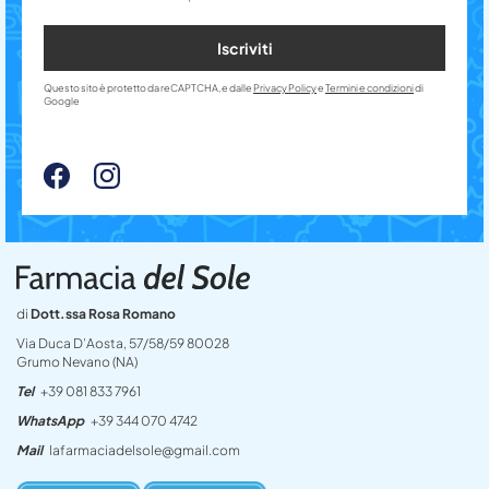
Iscriviti
Questo sito è protetto da reCAPTCHA, e dalle
Privacy Policy
e
Termini e condizioni
di
Google
di
Dott.ssa Rosa Romano
Via Duca D’Aosta, 57/58/59 80028
Grumo Nevano (NA)
Tel
+39 081 833 7961
WhatsApp
+39 344 070 4742
Mail
lafarmaciadelsole@gmail.com