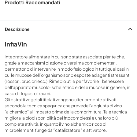
Prodotti Raccomandati
Descrizione
InfiaVin
Integratore alimentare in cui sono state associate piante che,
grazie a meccanismi di azione diversi ma complementari,
permettono di intervenire in modo fisiologico in tutti quei casi in
cui le mucose dell’organismo sono esposte ad agenti stressanti
(rossori, bruciori ecc.). Rimedio utile per favorire il benessere
dell'apparato muscolo-scheletrico e delle mucose in genere, in
caso di flogosi o traumi.
Gli estratti vegetali titolati vengono ulteriormente attivati
secondo la tecnica spagyrica che prevede l'aggiunta di vino
"alchemico" all'impasto prima della comprimitura. Tale tecnica
migliora la biodisponibilità dei fitocomplessi e una loro più
completa attività, in quanto il vino alchemico ricco di
microelementi funge da “catalizzatore” e attivatore.