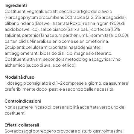
Ingredienti
Costituenti vegetali: estratti secchi di artiglio del diavolo
(Harpagophytum procumbens DC) radice (al 2,5% arpagoside),
olibano indiano (Boswellia serrata Roxb.) resina in grani (90% di
acido boswellico), salice bianco (Salix alba L.) corteccia (15%
salicina), partenio (Tanacetum parthenium L.) sommità (allo 0,5%
parteniolidi). Minerali: selenio come seleniometionina.
Eccipienti: cellulosa microcristallina (addensante);
antiagglomeranti: biossido di silicio, magnesio stearato.
Costituenti attivanti secondo la metodologia spagyrica: vino
alchemico (succo di uva, alcol etilico).
Modalità d'uso
Il dosaggio consigliato è di 1-2 comprese al giorno, da assumere
preferibilmente dopo i pasti e a secondo delle necessità.
Controindicazioni
Non assumere in caso di ipersensibilità accertata verso uno dei
costituenti.
Effetti collaterali
Sovradosaggi potrebbero provocare disturbi gastrointestinali