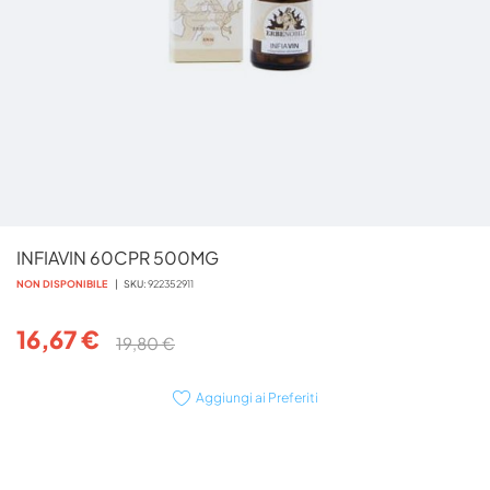
Vai
INFIAVIN 60CPR 500MG
all'inizio
della
NON DISPONIBILE
SKU
922352911
galleria
di
16,67 €
19,80 €
immagini
Aggiungi ai Preferiti