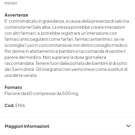
minori.
Avvertenze
E' controindicato in gravidanza, a causa della presenza di salicina
contenuta nel Salix alba. La stessa potrebbe creare interazioni
con altri farmaci: si potrebbe registrare un'interazione con
farmaci anticoagulanti come farfari, farmaci antiaritmici; se ne
sconsiglia l’uso in concomitanza se non dietro consiglio medico.
Per donne in allattamento e bambini si raccomanda di sentire il
parere del medico. Non superare la dose giornaliera
raccomandata. Tenere fuori dalla portata dei bambini al di sotto
dei 3 anni di età. Gli integratori non vanno intesi come sostituti di
una dieta variata.
Formato
Flacone da 60 compresse da 500 mg.
Cod.
EN16
Maggiori Informazioni