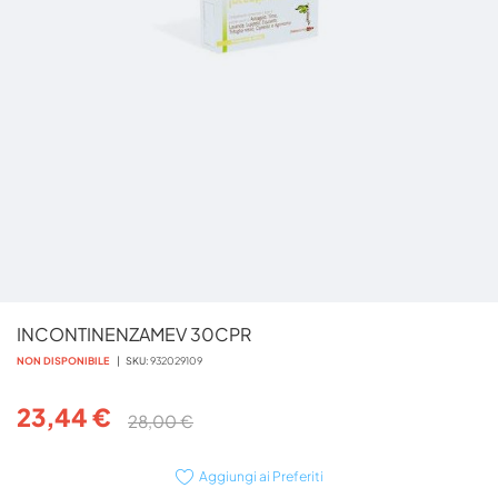
Vai
INCONTINENZAMEV 30CPR
all'inizio
della
NON DISPONIBILE
SKU
932029109
galleria
di
23,44 €
28,00 €
immagini
Aggiungi ai Preferiti