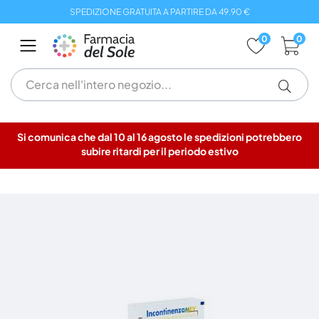
Salta
SPEDIZIONE GRATUITA A PARTIRE DA 49.90 €
al
contenuto
0
0
Si comunica che dal 10 al 16 agosto le spedizioni potrebbero
subire ritardi per il periodo estivo
Vai
alla
fine
della
galleria
di
immagini