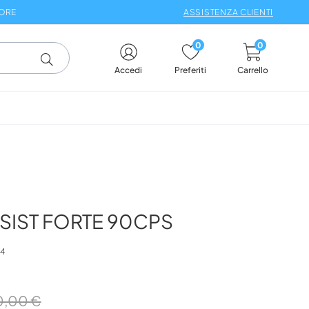
 ORE
ASSISTENZA CLIENTI
0
0
Carrello
Accedi
Preferiti
SIST FORTE 90CPS
4
0,00 €