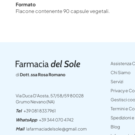
Formato
Flacone contenente 90 capsule vegetali.
Assistenza C
Chi Siamo
di
Dott.ssa Rosa Romano
Servizi
Privacy e C
Via Duca D’Aosta, 57/58/59 80028
Gestisci co
Grumo Nevano (NA)
Termini e Co
Tel
+39 081 833 7961
Spedizioni 
WhatsApp
+39 344 070 4742
Blog
Mail
lafarmaciadelsole@gmail.com