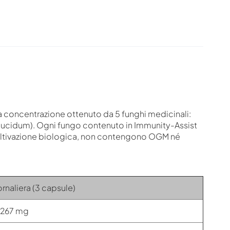
a concentrazione ottenuto da 5 funghi medicinali:
a lucidum). Ogni fungo contenuto in Immunity-Assist
coltivazione biologica, non contengono OGM né
rnaliera (3 capsule)
267 mg