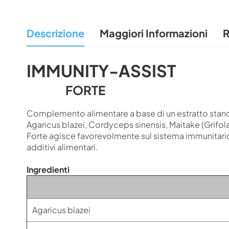
all'inizio
della
Descrizione
Maggiori Informazioni
R
galleria
di
immagini
IMMUNITY-ASSIST
FORTE
Complemento alimentare a base di un estratto standa
Agaricus blazei, Cordyceps sinensis, Maitake (Grifo
Forte agisce favorevolmente sul sistema immunitari
additivi alimentari.
Ingredienti
Agaricus blazei