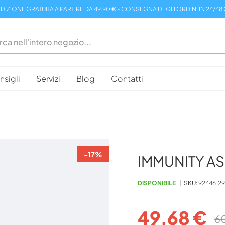
DIZIONE GRATUITA A PARTIRE DA 49.90 € - CONSEGNA DEGLI ORDINI IN 24/48
sigli
Servizi
Blog
Contatti
-17%
IMMUNITY AS
DISPONIBILE
SKU
92446129
49,68 €
6