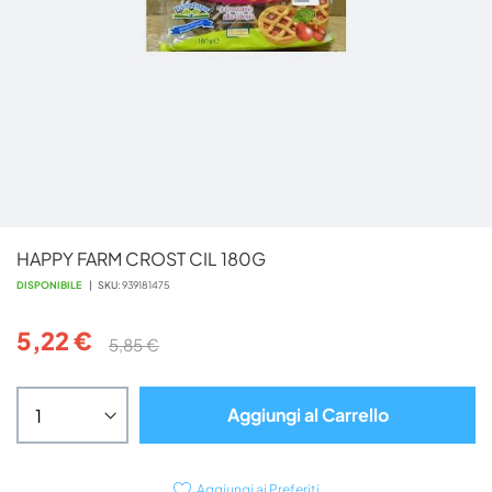
Vai
HAPPY FARM CROST CIL 180G
all'inizio
della
DISPONIBILE
SKU
939181475
galleria
di
5,22 €
5,85 €
immagini
Aggiungi al Carrello
Aggiungi ai Preferiti