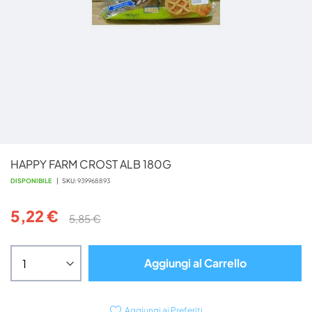
Vai
HAPPY FARM CROST ALB 180G
all'inizio
della
DISPONIBILE
SKU
939968893
galleria
di
5,22 €
5,85 €
immagini
Aggiungi al Carrello
Aggiungi ai Preferiti