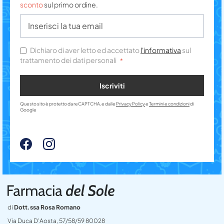
sconto
sul primo ordine.
Dichiaro di aver letto ed accettato
l'informativa
sul
trattamento dei dati personali
Iscriviti
Questo sito è protetto da reCAPTCHA, e dalle
Privacy Policy
e
Termini e condizioni
di
Google
di
Dott.ssa Rosa Romano
Via Duca D’Aosta, 57/58/59 80028