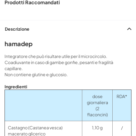
Prodotti Raccomandati
Descrizione
hamadep
Integratore che può risultare utile per il microcircolo.
Coadiuvante in caso di gambe gonfie, pesanti e fragilità
capillare.
Non contiene glutine e glucosio.
Ingredienti
dose
RDA*
giornaliera
(2
flaconcini)
Castagno (Castanea vesca)
1,10 g
/
macerato glicerico