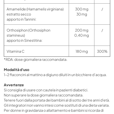
Amamelide (Hamamelis virginiana)
300 mg
/
estratto secco
30 mg
apporto in Tannini:
Orthosiphon (Orthosiphon
200 mg
/
stamineus)
0,40 mg
apporto in Sinestitina:
Vitamina C
180 mg
300%
*RDA: dose giornaliera raccomandata.
Modalità d'uso
1-2 flaconcini al mattino a digiuno diluiti in un bicchiere d’acqua.
Avvertenze
Si consiglia di usare con cautela in pazienti diabetici.
Non superare la dose giornaliera raccomandata.
Tenere fuori dalla portata dei bambini al di sotto dei tre anni d'età.
Gli integratori non vanno intesi come sostituti di una dieta variata.
Per donne in gravidanza o allattamento e bambini si ricorda di