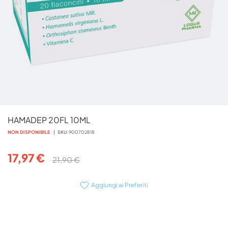
Vai
HAMADEP 20FL 10ML
all'inizio
della
NON DISPONIBILE
SKU
900702818
galleria
di
17,97 €
21,90 €
immagini
Aggiungi ai Preferiti