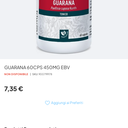
Vai
GUARANA 60CPS 450MG EBV
all'inizio
della
NON DISPONIBILE
SKU
900799178
galleria
di
7,35 €
immagini
Aggiungi ai Preferiti