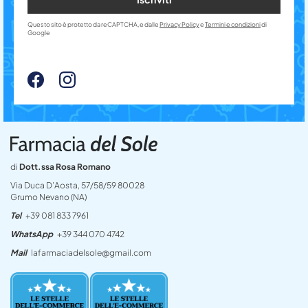
Questo sito è protetto da reCAPTCHA, e dalle
Privacy Policy
e
Termini e condizioni
di
Google
di
Dott.ssa Rosa Romano
Via Duca D’Aosta, 57/58/59 80028
Grumo Nevano (NA)
Tel
+39 081 833 7961
WhatsApp
+39 344 070 4742
Mail
lafarmaciadelsole@gmail.com