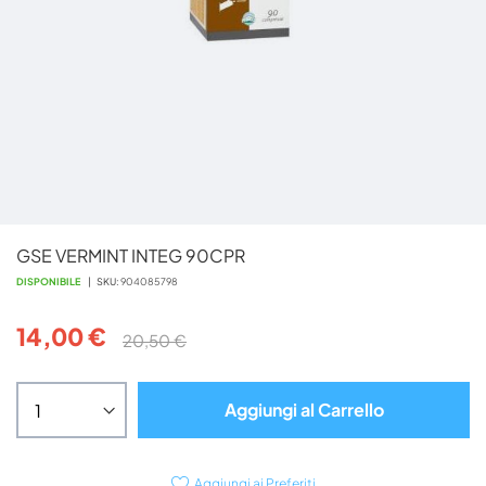
Vai
GSE VERMINT INTEG 90CPR
all'inizio
della
DISPONIBILE
SKU
904085798
galleria
di
14,00 €
20,50 €
immagini
Aggiungi al Carrello
Aggiungi ai Preferiti