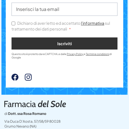
Dichiaro di aver letto ed accettato
l'informativa
sul
trattamento dei dati personali
Iscriviti
Questo sito è protetto da reCAPTCHA, e dalle
Privacy Policy
e
Termini e condizioni
di
Google
di
Dott.ssa Rosa Romano
Via Duca D’Aosta, 57/58/59 80028
Grumo Nevano (NA)