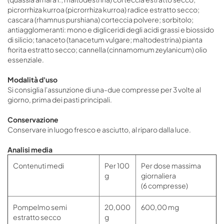
picrorrhiza kurroa (picrorrhiza kurroa) radice estratto secco;
cascara (rhamnus purshiana) corteccia polvere; sorbitolo;
antiagglomeranti: mono e digliceridi degli acidi grassi e biossido
di silicio; tanaceto (tanacetum vulgare; maltodestrina) pianta
fiorita estratto secco; cannella (cinnamomum zeylanicum) olio
essenziale.
Modalità d'uso
Si consiglia l'assunzione di una-due compresse per 3 volte al
giorno, prima dei pasti principali.
Conservazione
Conservare in luogo fresco e asciutto, al riparo dalla luce.
Analisi media
Contenuti medi
Per 100
Per dose massima
g
giornaliera
(6 compresse)
Pompelmo semi
20,000
600,00 mg
estratto secco
g