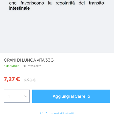
Vai
GRANI DI LUNGA VITA 33G
all'inizio
della
DISPONIBILE
SKU
902520182
galleria
di
7,27 €
9,90 €
immagini
Aggiungi al Carrello
Aggiungi ai Preferiti