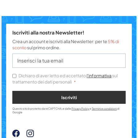
Iscriviti alla nostra Newsletter!
Crea un account e iscriviti alla Newsletter: per te
5% di
sconto
sul primo ordine.
Dichiaro di aver letto ed accettato
l'informativa
sul
trattamento dei dati personali
Iscriviti
Questo sito è protetto da reCAPTCHA, e dalle
Privacy Policy
e
Termini e condizioni
di
Google