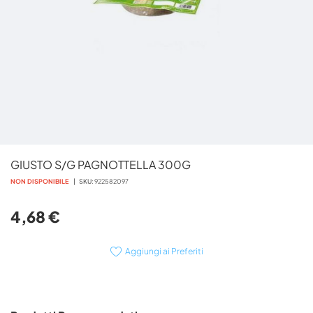
Vai
GIUSTO S/G PAGNOTTELLA 300G
all'inizio
della
NON DISPONIBILE
SKU
922582097
galleria
di
4,68 €
immagini
Aggiungi ai Preferiti