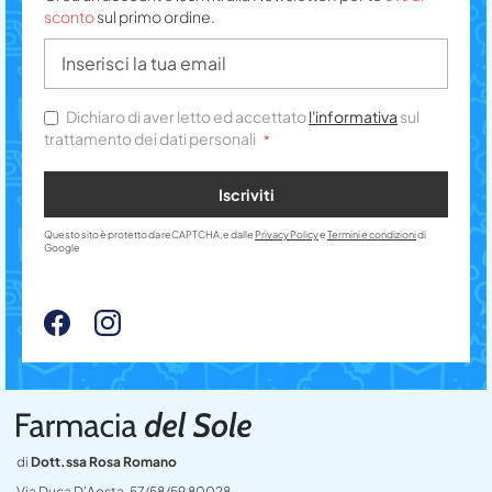
sconto
sul primo ordine.
Dichiaro di aver letto ed accettato
l'informativa
sul
trattamento dei dati personali
Iscriviti
Questo sito è protetto da reCAPTCHA, e dalle
Privacy Policy
e
Termini e condizioni
di
Google
di
Dott.ssa Rosa Romano
Via Duca D’Aosta, 57/58/59 80028