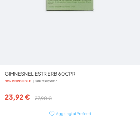
Vai
GIMNESNEL ESTR ERB 60CPR
all'inizio
della
NON DISPONIBILE
SKU
901169007
galleria
di
23,92 €
27,90 €
immagini
Aggiungi ai Preferiti