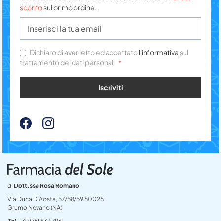
sconto
sul primo ordine.
Dichiaro di aver letto ed accettato
l'informativa
sul
trattamento dei dati personali
Iscriviti
di
Dott.ssa Rosa Romano
Via Duca D’Aosta, 57/58/59 80028
Grumo Nevano (NA)
Tel
+39 081 833 7961