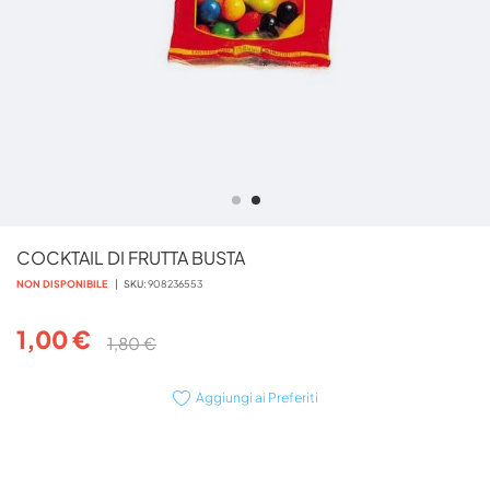
Vai
COCKTAIL DI FRUTTA BUSTA
all'inizio
della
NON DISPONIBILE
SKU
908236553
galleria
di
1,00 €
1,80 €
immagini
Aggiungi ai Preferiti